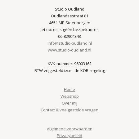
Studio Oudland
Oudlandsestraat 81
4651 MB Steenbergen
Let op: dit is géén bezoekadres.
06-82904343
info@studio-oudland.nl
www.studio-oudland.nl
KVK-nummer: 96003162
BTW vrijgesteld i.v.m. de KOR-regeling
Home
Webshop
Over mij
Contact & veelgestelde vragen
Algemene voorwaarden
Privacybeleid