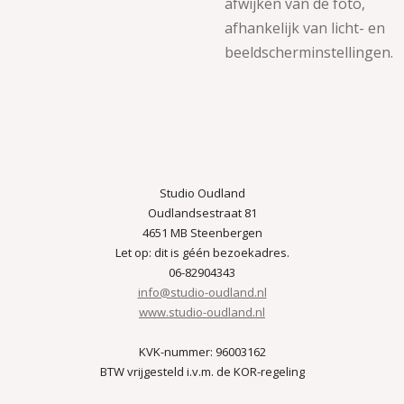
afwijken van de foto,
afhankelijk van licht- en
beeldscherminstellingen.
Studio Oudland
Oudlandsestraat 81
4651 MB Steenbergen
Let op: dit is géén bezoekadres.
06-82904343
info@studio-oudland.nl
www.studio-oudland.nl
KVK-nummer: 96003162
BTW vrijgesteld i.v.m. de KOR-regeling