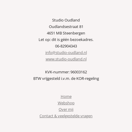
Studio Oudland
Oudlandsestraat 81
4651 MB Steenbergen
Let op: dit is géén bezoekadres.
06-82904343
info@studio-oudland.nl
www.studio-oudland.nl
KVK-nummer: 96003162
BTW vrijgesteld i.v.m. de KOR-regeling
Home
Webshop
Over mij
Contact & veelgestelde vragen