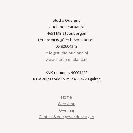
Studio Oudland
Oudlandsestraat 81
4651 MB Steenbergen
Let op: dit is géén bezoekadres.
06-82904343
info@studio-oudland.nl
www.studio-oudland.nl
KVK-nummer: 96003162
BTW vrijgesteld i.v.m. de KOR-regeling
Home
Webshop
Over mij
Contact & veelgestelde vragen