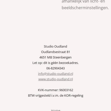
afhankelijk van licht- en
beeldscherminstellingen.
Studio Oudland
Oudlandsestraat 81
4651 MB Steenbergen
Let op: dit is géén bezoekadres.
06-82904343
info@studio-oudland.nl
www.studio-oudland.nl
KVK-nummer: 96003162
BTW vrijgesteld i.v.m. de KOR-regeling
Home