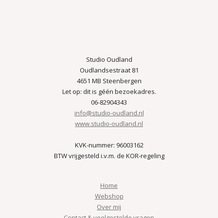
Studio Oudland
Oudlandsestraat 81
4651 MB Steenbergen
Let op: dit is géén bezoekadres.
06-82904343
info@studio-oudland.nl
www.studio-oudland.nl
KVK-nummer: 96003162
BTW vrijgesteld i.v.m. de KOR-regeling
Home
Webshop
Over mij
Contact & veelgestelde vragen