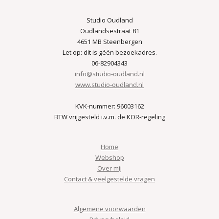
Studio Oudland
Oudlandsestraat 81
4651 MB Steenbergen
Let op: dit is géén bezoekadres.
06-82904343
info@studio-oudland.nl
www.studio-oudland.nl
KVK-nummer: 96003162
BTW vrijgesteld i.v.m. de KOR-regeling
Home
Webshop
Over mij
Contact & veelgestelde vragen
Algemene voorwaarden