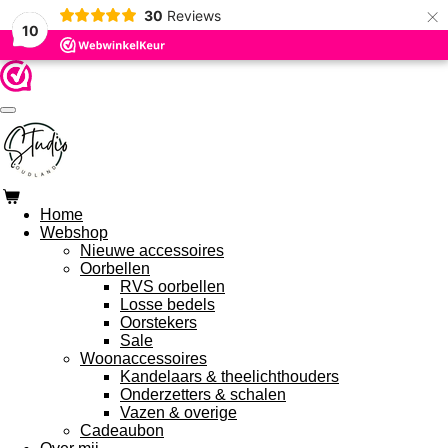
×
30
Reviews
Ga
10
direct
naar
de
hoofdinhoud
Home
Webshop
Nieuwe accessoires
Oorbellen
RVS oorbellen
Losse bedels
Oorstekers
Sale
Woonaccessoires
Kandelaars & theelichthouders
Onderzetters & schalen
Vazen & overige
Cadeaubon