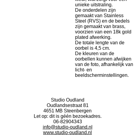
unieke uitstraling.
De onderdelen zijn
gemaakt van
Stainless
Steel (RVS) en de
bedels
zijn gemaakt van
brass
,
voorzien van een 18k gold
plated
afwerking.
De totale lengte van de
oorbel is 4,5 cm.
De kleuren van de
oorbellen kunnen afwijken
van de foto, afhankelijk van
licht- en
beeldscherminstellingen.
Studio Oudland
Oudlandsestraat 81
4651 MB Steenbergen
Let op: dit is géén bezoekadres.
06-82904343
info@studio-oudland.nl
www.studio-oudland.nl