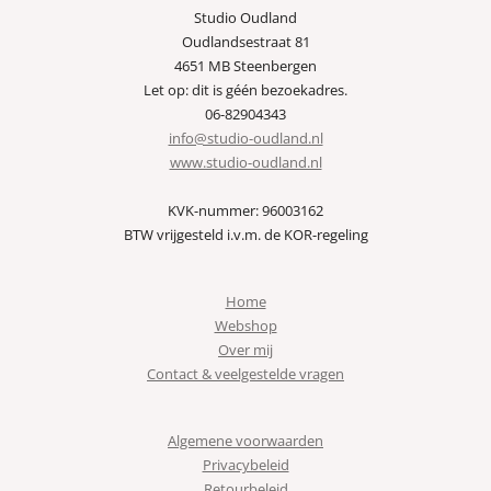
Studio Oudland
Oudlandsestraat 81
4651 MB Steenbergen
Let op: dit is géén bezoekadres.
06-82904343
info@studio-oudland.nl
www.studio-oudland.nl
KVK-nummer: 96003162
BTW vrijgesteld i.v.m. de KOR-regeling
Home
Webshop
Over mij
Contact & veelgestelde vragen
Algemene voorwaarden
Privacybeleid
Retourbeleid