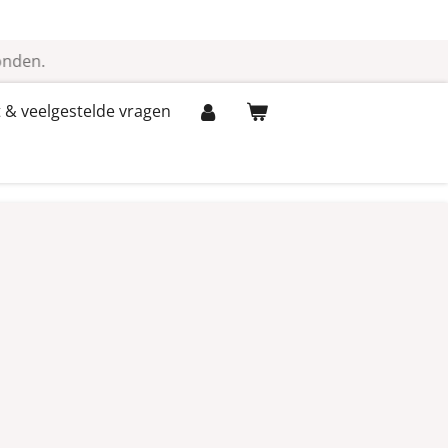
onden.
 & veelgestelde vragen