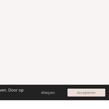
even. Door op
Afwijzen
Accepteren