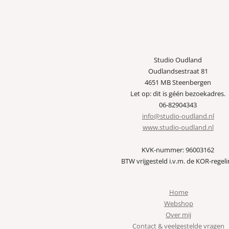
Studio Oudland
Oudlandsestraat 81
4651 MB Steenbergen
Let op: dit is géén bezoekadres.
06-82904343
info@studio-oudland.nl
www.studio-oudland.nl
KVK-nummer: 96003162
BTW vrijgesteld i.v.m. de KOR-regeli
Home
Webshop
Over mij
Contact & veelgestelde vragen