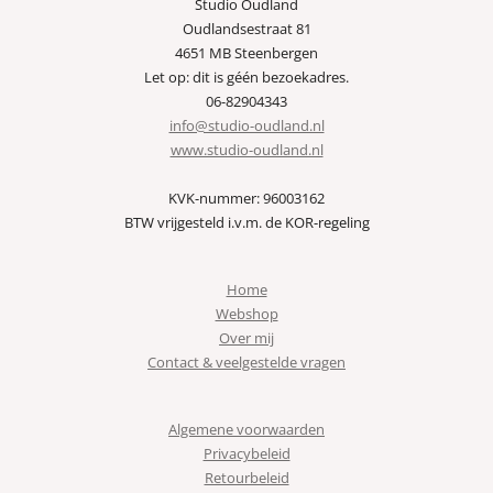
Studio Oudland
Oudlandsestraat 81
4651 MB Steenbergen
Let op: dit is géén bezoekadres.
06-82904343
info@studio-oudland.nl
www.studio-oudland.nl
KVK-nummer: 96003162
BTW vrijgesteld i.v.m. de KOR-regeling
Home
Webshop
Over mij
Contact & veelgestelde vragen
Algemene voorwaarden
Privacybeleid
Retourbeleid