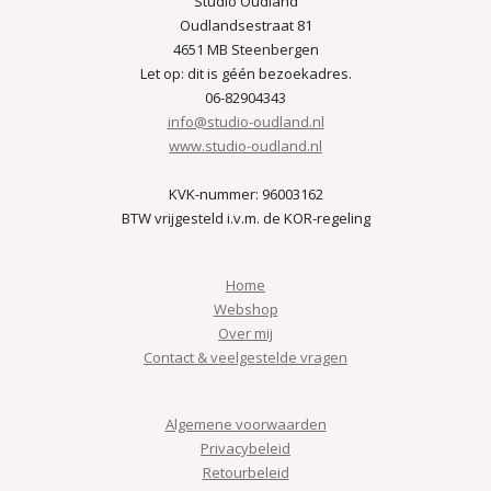
Studio Oudland
Oudlandsestraat 81
4651 MB Steenbergen
Let op: dit is géén bezoekadres.
06-82904343
info@studio-oudland.nl
www.studio-oudland.nl
KVK-nummer: 96003162
BTW vrijgesteld i.v.m. de KOR-regeling
Home
Webshop
Over mij
Contact & veelgestelde vragen
Algemene voorwaarden
Privacybeleid
Retourbeleid