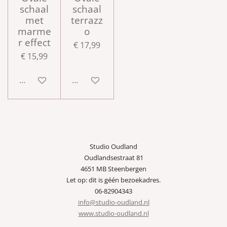
schaal
schaal
met
terrazz
marme
o
r effect
€ 17,99
€ 15,99
In winkelwagen
In winkelwagen
Studio Oudland
Oudlandsestraat 81
4651 MB Steenbergen
Let op: dit is géén bezoekadres.
06-82904343
info@studio-oudland.nl
www.studio-oudland.nl