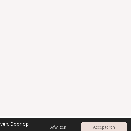
even. Door op
Afwijzen
Accepteren