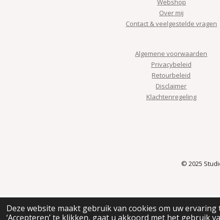
Webshop
Over mij
Contact & veelgestelde vragen
Algemene voorwaarden
Privacybeleid
Retourbeleid
Disclaimer
Klachtenregeling
© 2025 Stud
Deze website maakt gebruik van cookies om uw ervaring 
‘Accepteren’ te klikken, gaat u akkoord met het gebruik va