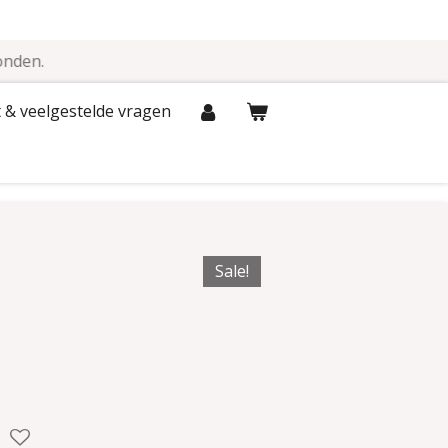
onden.
 & veelgestelde vragen
Sale!