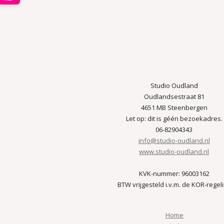
Studio Oudland
Oudlandsestraat 81
4651 MB Steenbergen
Let op: dit is géén bezoekadres.
06-82904343
info@studio-oudland.nl
www.studio-oudland.nl
KVK-nummer: 96003162
BTW vrijgesteld i.v.m. de KOR-regel
Home