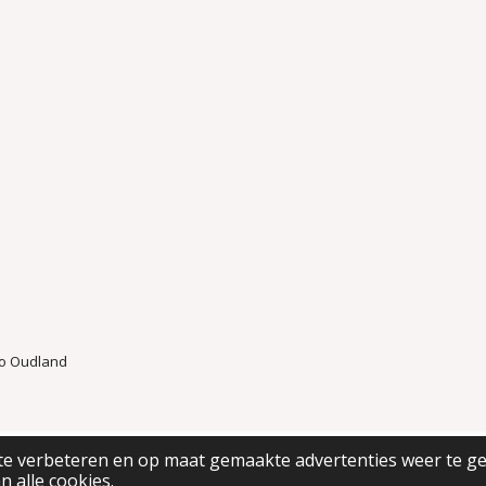
io Oudland
te verbeteren en op maat gemaakte advertenties weer te g
n alle cookies.