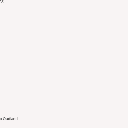
ng
io Oudland