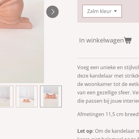
In winkelwagen
Voeg een unieke en stijlvo
deze kandelaar met
strikd
de woonkamer tot de eetka
van een gezellige sfeer. Ve
die passen bij jouw interieu
Afmetingen 11,5 cm breed 
Let op
:
Om de kandelaar m