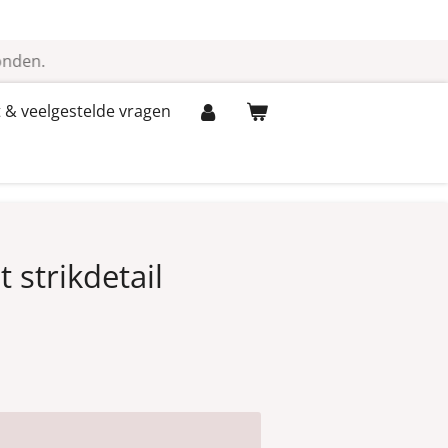
onden.
 & veelgestelde vragen
 strikdetail