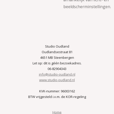
beeldscherminstellingen.
Studio Oudland
Oudlandsestraat 81
4651 MB Steenbergen
Let op: dit is géén bezoekadres.
06-82904343
info@studio-oudland.nl
www.studio-oudland.nl
KVK-nummer: 96003162
BTW vrijgesteld i.v.m. de KOR-regeling
Home