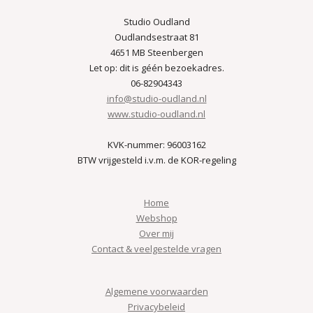
Studio Oudland
Oudlandsestraat 81
4651 MB Steenbergen
Let op: dit is géén bezoekadres.
06-82904343
info@studio-oudland.nl
www.studio-oudland.nl
KVK-nummer: 96003162
BTW vrijgesteld i.v.m. de KOR-regeling
Home
Webshop
Over mij
Contact & veelgestelde vragen
Algemene voorwaarden
Privacybeleid