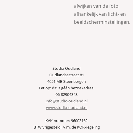
afwijken van de foto,
afhankelijk van licht- en
beeldscherminstellingen.
Studio Oudland
Oudlandsestraat 81
4651 MB Steenbergen
Let op: dit is géén bezoekadres.
06-82904343
info@studio-oudland.nl
www.studio-oudland.nl
KVK-nummer: 96003162
BTW vrijgesteld i.v.m. de KOR-regeling