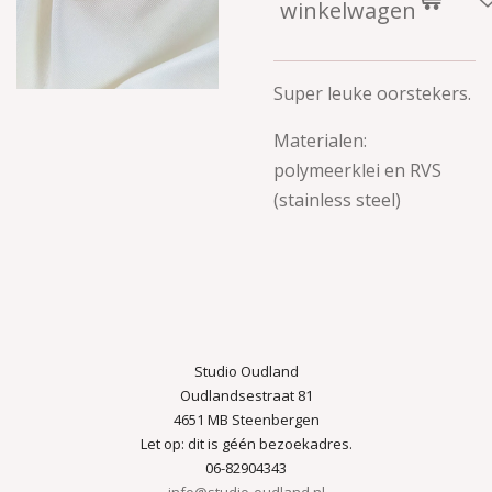
winkelwagen
Super leuke oorstekers.
Materialen:
polymeerklei en RVS
(stainless steel)
Studio Oudland
Oudlandsestraat 81
4651 MB Steenbergen
Let op: dit is géén bezoekadres.
06-82904343
info@studio-oudland.nl