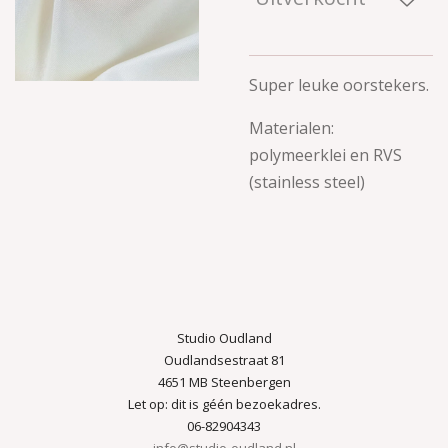
Super leuke oorstekers.
Materialen:
polymeerklei en RVS
(stainless steel)
Studio Oudland
Oudlandsestraat 81
4651 MB Steenbergen
Let op: dit is géén bezoekadres.
06-82904343
info@studio-oudland.nl