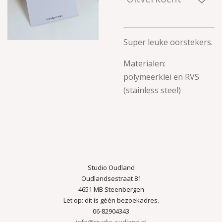
Super leuke oorstekers.
Materialen:
polymeerklei en RVS
(stainless steel)
Studio Oudland
Oudlandsestraat 81
4651 MB Steenbergen
Let op: dit is géén bezoekadres.
06-82904343
info@studio-oudland.nl