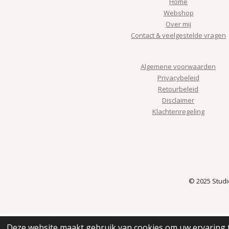
Home
Webshop
Over mij
Contact & veelgestelde vragen
Algemene voorwaarden
Privacybeleid
Retourbeleid
Disclaimer
Klachtenregeling
© 2025 Stud
Deze website maakt gebruik van cookies om uw ervaring 