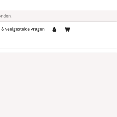
onden.
 & veelgestelde vragen