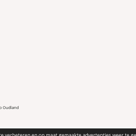
io Oudland
te verbeteren en op maat gemaakte advertenties weer te g