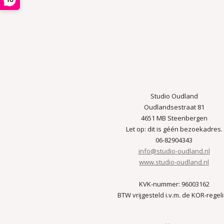
Studio Oudland
Oudlandsestraat 81
4651 MB Steenbergen
Let op: dit is géén bezoekadres.
06-82904343
info@studio-oudland.nl
www.studio-oudland.nl
KVK-nummer: 96003162
BTW vrijgesteld i.v.m. de KOR-regel